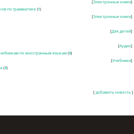
[
Электронные книги
]
иков по грамматике
(
1
)
[
Электронные книги
]
[
Для детей
]
[
Аудио
]
учебникам по иностранным языкам
(
0
)
[
Учебники
]
ка
(
3
)
[
добавить новость
]