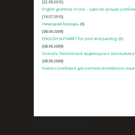
[22.09.2015]
English grammar in Use – один из лучших учебн
[19.07.2015]
Немецкий букварь
(
0
)
[08.09.2009]
ENGLISH ALPHABET for print and painting.
(
1
)
[08.09.2009]
Скачать бесплатные аудиокурсы к школьным 
[08.09.2009]
Книги и учебники для учителя английского язы
Copyright УЧИМ ЯЗЫКИ © 2026