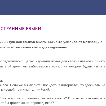
СТРАННЫЕ ЯЗЫКИ
чин изучения языков много. Какие-то усиливают мотивацию,
в большинстве своем они индивидуальны.
определитесь с целью изучения языка для себя?
Главное - понять
 из этой цели, мы выбираем материал, на котором будем изучать
ом.
знеса.
Если же вы любите "посидеть в интернете", то здесь вам не
к мировой паутины - английский.
бщаться с иностранцами, не зная языков? Или вы хотите зависеть
 чтобы тратиться на переводчиков?