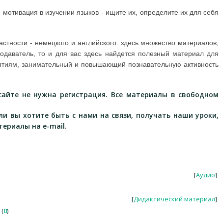
я мотивация в изучении языков - ищите их, определите их для себя
астности - немецкого и английского: здесь множество материалов,
подаватель, то и для вас здесь найдется полезный материал для
иятиям, занимательный и повышающий познавательную активность
айте не нужна регистрация. Все материалы в свободном
сли вы хотите быть с нами на связи, получать наши уроки,
териалы на e-mail.
[
Аудио
]
[
Дидактический материал
]
(
0
)